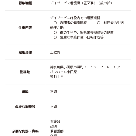
募集職種
デイサービス看護職（正又准）（銀の鈴）
デイサービス施設内での看護業務
〇 利用者の健康観察 〇 利用者の生活
仕事内容
動作介助
〇 傷の手当や、経管栄養摂取等の処置
〇 軽度な事務作業…日報作成等
雇用形態
正社員
神奈川県小田原市浜町３－１２－２ ＮＩＣアー
勤務地
バンハイム小田原
浜町１Ｆ
年齢
不問
必要な経験等
不問
看護師
必須
必要な免許・資格
准看護師