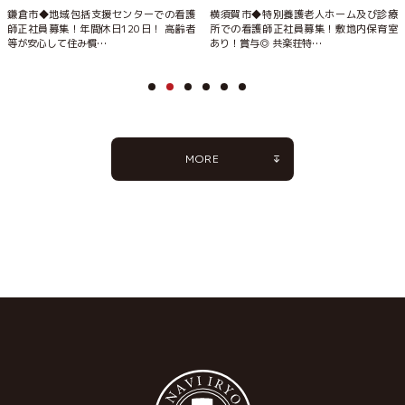
鎌倉市◆地域包括支援センターでの看護
横須賀市◆特別養護老人ホーム及び診療
師正社員募集！年間休日120日！ 高齢者
所での看護師正社員募集！敷地内保育室
等が安心して住み慣…
あり！賞与◎ 共楽荘特…
MORE