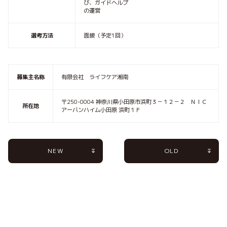
び、ガイドヘルプ
の運営
選考方法
面接（予定1回）
募集主名称
有限会社 ライフケア湘南
〒250-0004 神奈川県小田原市浜町３－１２－２ ＮＩＣ
所在地
アーバンハイム小田原 浜町１Ｆ
NEW
OLD