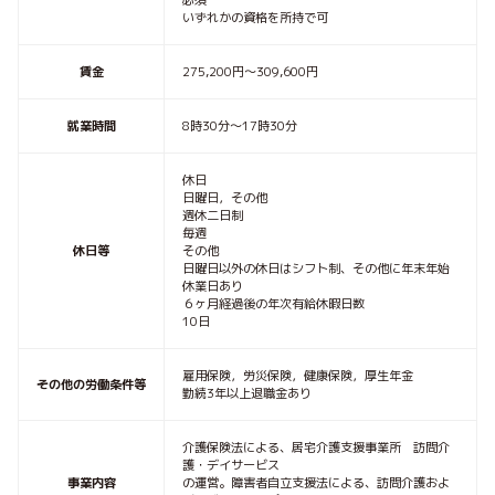
必須
いずれかの資格を所持で可
賃金
275,200円〜309,600円
就業時間
8時30分〜17時30分
休日
日曜日，その他
週休二日制
毎週
休日等
その他
日曜日以外の休日はシフト制、その他に年末年始
休業日あり
６ヶ月経過後の年次有給休暇日数
10日
雇用保険，労災保険，健康保険，厚生年金
その他の労働条件等
勤続3年以上退職金あり
介護保険法による、居宅介護支援事業所 訪問介
護・デイサービス
事業内容
の運営。障害者自立支援法による、訪問介護およ