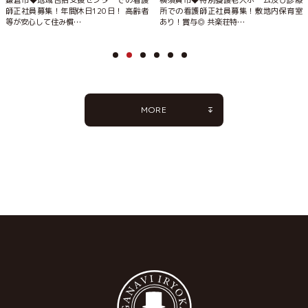
鎌倉市◆地域包括支援センターでの看護
横須賀市◆特別養護老人ホーム及び診療
師正社員募集！年間休日120日！ 高齢者
所での看護師正社員募集！敷地内保育室
等が安心して住み慣…
あり！賞与◎ 共楽荘特…
MORE