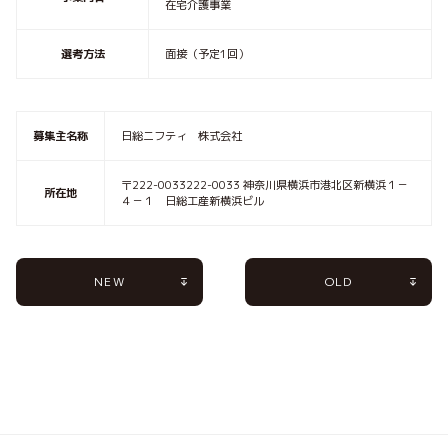
在宅介護事業
選考方法
面接（予定1回）
募集主名称
日総ニフティ 株式会社
〒222-0033222-0033 神奈川県横浜市港北区新横浜１－
所在地
４－１ 日総工産新横浜ビル
NEW
OLD