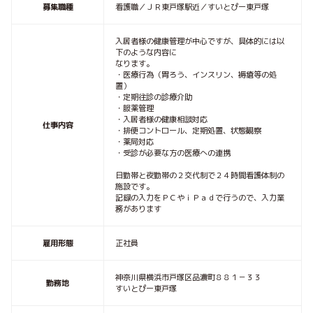
募集職種
看護職／ＪＲ東戸塚駅近／すいとぴー東戸塚
入居者様の健康管理が中心ですが、具体的には以
下のような内容に
なります。
・医療行為（胃ろう、インスリン、褥瘡等の処
置）
・定期往診の診療介助
・服薬管理
・入居者様の健康相談対応
仕事内容
・排便コントロール、定期処置、状態観察
・薬局対応
・受診が必要な方の医療への連携
日勤帯と夜勤帯の２交代制で２４時間看護体制の
施設です。
記録の入力をＰＣやｉＰａｄで行うので、入力業
務があります
雇用形態
正社員
神奈川県横浜市戸塚区品濃町８８１－３３
勤務地
すいとぴー東戸塚