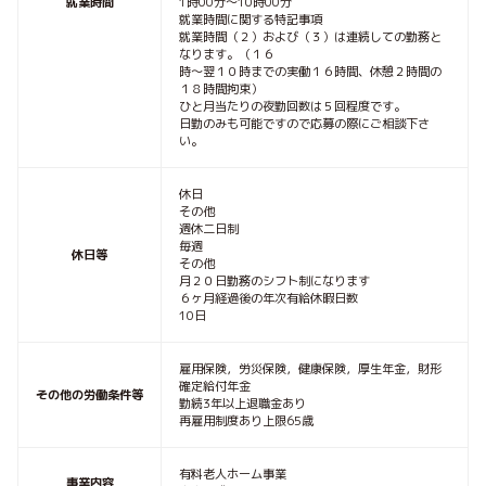
就業時間
1時00分〜10時00分
就業時間に関する特記事項
就業時間（２）および（３）は連続しての勤務と
なります。（１６
時～翌１０時までの実働１６時間、休憩２時間の
１８時間拘束）
ひと月当たりの夜勤回数は５回程度です。
日勤のみも可能ですので応募の際にご相談下さ
い。
休日
その他
週休二日制
毎週
休日等
その他
月２０日勤務のシフト制になります
６ヶ月経過後の年次有給休暇日数
10日
雇用保険，労災保険，健康保険，厚生年金，財形
確定給付年金
その他の労働条件等
勤続3年以上退職金あり
再雇用制度あり上限65歳
有料老人ホーム事業
事業内容