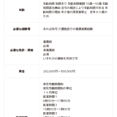
年齢制限 制限あり 年齢制限範囲 18歳〜59歳 年齢
制限該当事由 法令の規定により年齢制限がある 年
年齢
齢制限の理由 年少者の深夜業禁止 定年６０歳の
ため
必要な経験等
あれば尚可 介護施設での看護業務経験
看護師
必須
必要な免許・資格
准看護師
必須
いずれかの資格を所持で可
賃金
262,000円〜300,000円
変形労働時間制
変形労働時間制の単位
１ヶ月単位
就業時間１
8時30分〜17時30分
就業時間２
16時00分〜1時00分
就業時間３