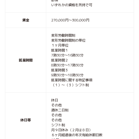
必須
いずれかの資格を所持で可
賃金
270,000円〜300,000円
変形労働時間制
変形労働時間制の単位
１ヶ月単位
就業時間１
7時30分〜16時30分
就業時間
就業時間２
8時30分〜17時30分
就業時間３
9時30分〜18時30分
就業時間に関する特記事項
（１）～（３）シフト制
休日
その他
週休二日制
その他
休日等
その他
シフト制
月９日休み（２月は８日）
６ヶ月経過後の年次有給休暇日数