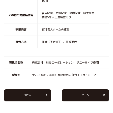
10日
雇用保険，労災保険，健康保険，厚生年金
その他の労働条件等
勤続5年以上退職金あり
事業内容
有料老人ホームの運営
選考方法
面接（予定1回），書類選考
募集主名称
株式会社 川島コーポレーション サニーライフ座間
所在地
〒252-0012 神奈川県座間市広野台１丁目１８－２０
NEW
OLD