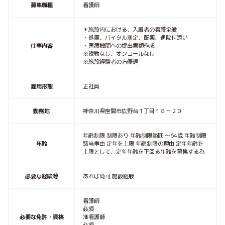
募集職種
看護師
＊施設内における、入居者の看護全般
・処置、バイタル測定、配薬、通院付添い
仕事内容
・医療機関への提出書類作成
※夜勤なし、オンコールなし
※施設経験者の方優遇
雇用形態
正社員
勤務地
神奈川県座間市広野台１丁目１８－２０
年齢制限 制限あり 年齢制限範囲 〜64歳 年齢制限
年齢
該当事由 定年を上限 年齢制限の理由 定年年齢を
上限として、定年年齢を下回る年齢を募集する為
必要な経験等
あれば尚可 施設経験
看護師
必須
必要な免許・資格
准看護師