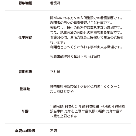
募集職種
看護師
障がいのある方々の入所施設での看護業務です。
利用者の日々の健康管理が主な仕事です。
夜勤なし、日中の勤務で残業も少ない職場です。
また、地域医療の医師との連携もある施設です。
仕事内容
看護師の他、生活支援員と協働して生活の支援を
行います。
利用者とじっくりかかわる事が出来る職場です。
※看護師経験３年以上あれば尚可
雇用形態
正社員
神奈川県横浜市保土ケ谷区仏向町１６００一２
勤務地
たっちほどがや
年齢制限 制限あり 年齢制限範囲 〜64歳 年齢制限
年齢
該当事由 定年を上限 年齢制限の理由 定年年齢６
５歳を上限とする
必要な経験等
不問