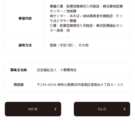
療養介護・医療型障害児入所施設・横浜療育医療
センター／地域療
育センター・あおば／身体障害者支援施設・たっ
事業内容
ちほどがや／療養
介護・医療型障害児入所施設・横浜医療福祉セン
ター港南・他
選考方法
面接（予定1回），その他
募集主名称
社会福祉法人 十愛療育会
所在地
〒234-0054 神奈川県横浜市港南区港南台４丁目６－２０
NEW
OLD