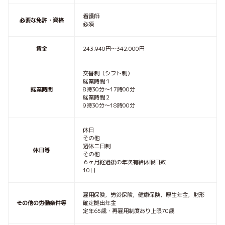
看護師
必要な免許・資格
必須
賃金
243,940円〜342,000円
交替制（シフト制）
就業時間１
就業時間
8時30分〜17時00分
就業時間２
9時30分〜18時00分
休日
その他
週休二日制
休日等
その他
６ヶ月経過後の年次有給休暇日数
10日
雇用保険，労災保険，健康保険，厚生年金，財形
その他の労働条件等
確定拠出年金
定年65歳・再雇用制度あり上限70歳