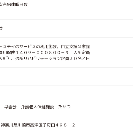
次有給休暇日数
険
トステイのサービスの利用施設。自立支援又家庭
雇用保険１４０９－０００８００－９ 入所定員
入所）、通所リハビリテーション定員３０名／日
 早雲会 介護老人保健施設 たかつ
023 神奈川県川崎市高津区子母口４９８－２