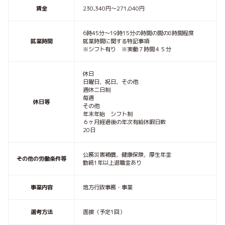
賃金
230,340円〜271,040円
6時45分〜19時15分の時間の間の8時間程度
就業時間
就業時間に関する特記事項
※シフト有り ※実働７時間４５分
休日
日曜日，祝日，その他
週休二日制
毎週
休日等
その他
年末年始 シフト制
６ヶ月経過後の年次有給休暇日数
20日
公務災害補償，健康保険，厚生年金
その他の労働条件等
勤続1年以上退職金あり
事業内容
地方行政事務・事業
選考方法
面接（予定1回）