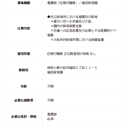
募集職種
看護師（任期付職員）／福田保育園
●市立保育所における看護及び保育
＊障がい児への支援及び介助
＊園内の保育業務全般
仕事内容
＊児童への応急処置及び必要とする医療的ケア
業務
＊大和市内保育所等における保健指導
雇用形態
任期付職員 正社員登用の有無 なし
神奈川県大和市福田８丁目２２－５
勤務地
福田保育園
年齢
不問
必要な経験等
不問
看護師
必要な免許・資格
必須