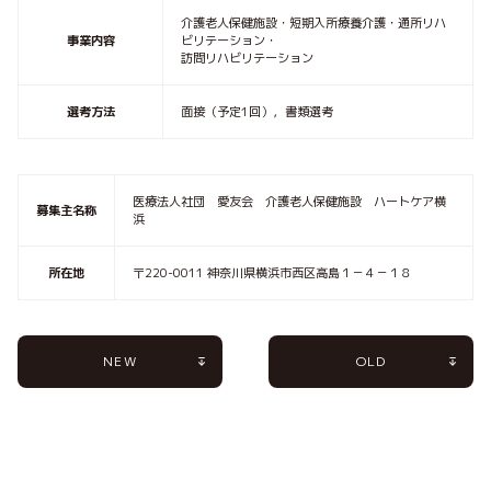
介護老人保健施設・短期入所療養介護・通所リハ
事業内容
ビリテーション・
訪問リハビリテーション
選考方法
面接（予定1回），書類選考
医療法人社団 愛友会 介護老人保健施設 ハートケア横
募集主名称
浜
所在地
〒220-0011 神奈川県横浜市西区高島１－４－１８
NEW
OLD