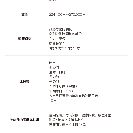
必須
賃金
224,100円〜270,000円
変形労働時間制
変形労働時間制の単位
就業時間
１ヶ月単位
就業時間１
8時30分〜17時30分
休日
その他
週休二日制
その他
休日等
その他
４週１０休（程度）
年間休日 １２０日
６ヶ月経過後の年次有給休暇日数
10日
雇用保険，労災保険，健康保険，厚生年金
その他の労働条件等
勤続3年以上退職金あり
再雇用制度あり上限65歳