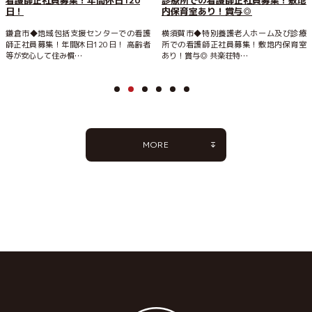
看護師正社員募集！年間休日120
診療所での看護師正社員募集！敷地
日！
内保育室あり！賞与◎
鎌倉市◆地域包括支援センターでの看護
横須賀市◆特別養護老人ホーム及び診療
師正社員募集！年間休日120日！ 高齢者
所での看護師正社員募集！敷地内保育室
等が安心して住み慣…
あり！賞与◎ 共楽荘特…
MORE