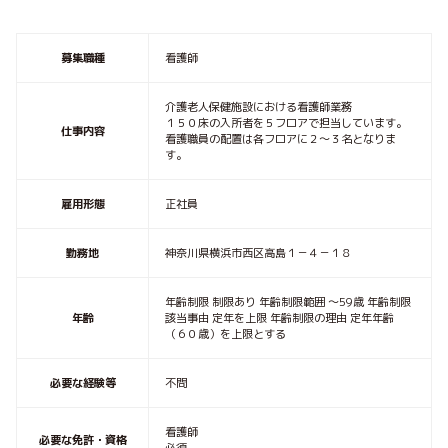
募集職種
看護師
介護老人保健施設における看護師業務
１５０床の入所者を５フロアで担当しています。
仕事内容
看護職員の配置は各フロアに２～３名となりま
す。
雇用形態
正社員
勤務地
神奈川県横浜市西区高島１－４－１８
年齢制限 制限あり 年齢制限範囲 〜59歳 年齢制限
年齢
該当事由 定年を上限 年齢制限の理由 定年年齢
（６０歳）を上限とする
必要な経験等
不問
看護師
必要な免許・資格